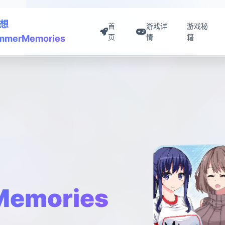
想
首
游戏详
游戏秘
页
情
籍
mmerMemories
emories