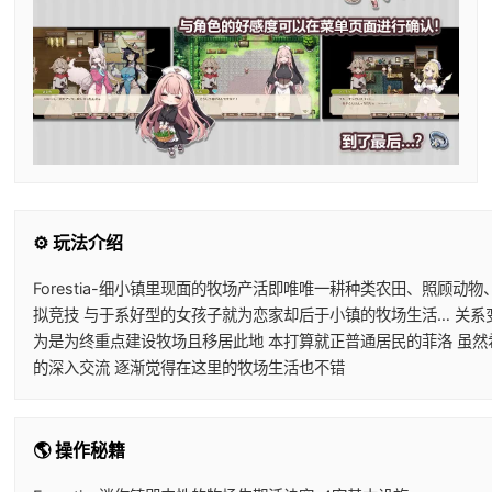
⚙️ 玩法介绍
Forestia-细小镇里现面的牧场产活即唯唯一耕种类农田、照顾
拟竞技 与于系好型的女孩子就为恋家却后于小镇的牧场生活… 关系
为是为终重点建设牧场且移居此地 本打算就正普通居民的菲洛 虽然
的深入交流 逐渐觉得在这里的牧场生活也不错
🌎 操作秘籍