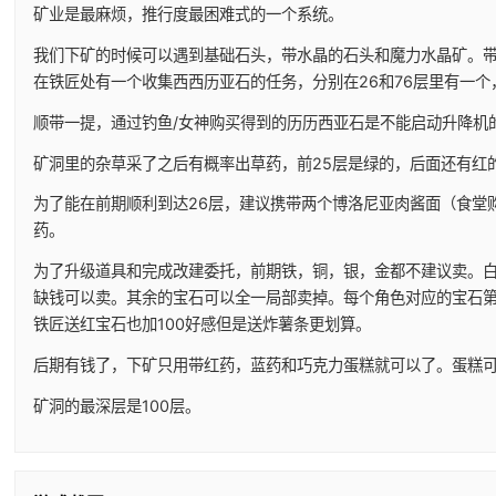
矿业是最麻烦，推行度最困难式的一个系统。
我们下矿的时候可以遇到基础石头，带水晶的石头和魔力水晶矿。
在铁匠处有一个收集西西历亚石的任务，分别在26和76层里有一
顺带一提，通过钓鱼/女神购买得到的历历西亚石是不能启动升降机
矿洞里的杂草采了之后有概率出草药，前25层是绿的，后面还有红
为了能在前期顺利到达26层，建议携带两个博洛尼亚肉酱面（食堂
药。
为了升级道具和完成改建委托，前期铁，铜，银，金都不建议卖。
缺钱可以卖。其余的宝石可以全一局部卖掉。每个角色对应的宝石第一
铁匠送红宝石也加100好感但是送炸薯条更划算。
后期有钱了，下矿只用带红药，蓝药和巧克力蛋糕就可以了。蛋糕
矿洞的最深层是100层。