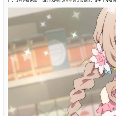
作导致疲劳度过高。horsepower归零不会导致昏迷，疲劳度没