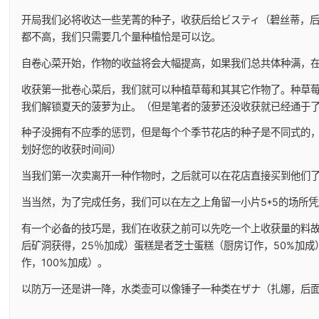
开局我们必将收达一些芜菁的种子，收获后给ビスティ（碧丝蒂，
都不高，我们只需要几个量种植恰是可以讫。
自卷心菜开始，作物的收益将会大幅提高，如果我们总共体种满，在十天后
收获第一批卷心菜后，我们就可以种植草莓和其其它作物了。种草莓
我们解锁夏天的菠萝为止。（但是笔者的菠萝还没收获就已经通于
种子没拥有不应季的惩罚，但是每个个季节花店的种子是不同式的，
划好您的收获时间间）
当我们第一次卖离开一种作物时，之后就可以在花店直接买到他们
当当然，为了完成任务，我们可以在左之上角留一小片5*5的场所
有一个必备的技巧是，我们在收获之前可以先吃一个上收获量的料故
后矿洞获得，25％加成）蛋糕是者芝士蛋糕（厨房订作，50%加成
作，100%加成）。
以防万一还是讲一降，水类壶可以像锤子一种类在ザナ（扎娜，后面