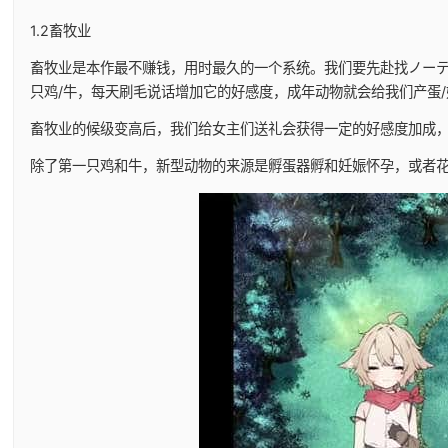
1.2畜牧业
畜牧业是本作最不赚钱，用时最久的一个系统。我们要先赴找ノーテ
只鸡/牛，每天刷毛说话增加它的好感度，成年动物就会给我们产蛋
畜牧业的候级变高后，我们给女主们送礼会获得一定的好感度加成
除了第一只鸡和牛，新型动物的来源是孵蛋器孵和妊娠怀孕，或者