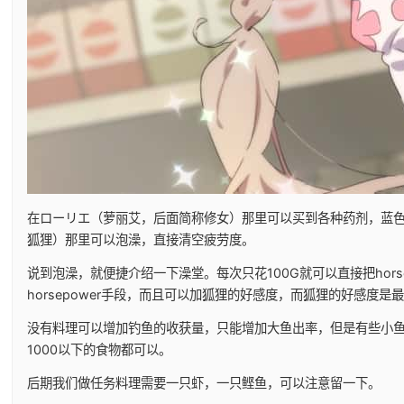
在ローリエ（萝丽艾，后面简称修女）那里可以买到各种药剂，蓝
狐狸）那里可以泡澡，直接清空疲劳度。
说到泡澡，就便捷介绍一下澡堂。每次只花100G就可以直接把hors
horsepower手段，而且可以加狐狸的好感度，而狐狸的好感度
没有料理可以增加钓鱼的收获量，只能增加大鱼出率，但是有些小鱼比
1000以下的食物都可以。
后期我们做任务料理需要一只虾，一只鲣鱼，可以注意留一下。