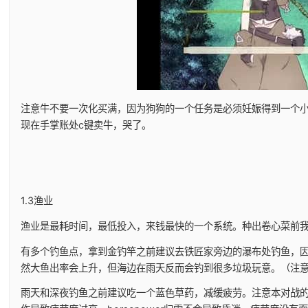
注意牛不要一次化买满，因为狗狗的一个任务是必须妊娠得到一个
现在手掌账处c键卖牛，哭了。
1.3渔业
渔业是最耗时间，最低投入，来钱最快的一个系统。种出卷心菜前
有多个钓鱼点，拿到金钓竿之前建议去铁匠家旁边的瀑布处钓鱼，
然大鱼出率会上升，但海边在雨天反而会钓到很多垃圾玩意。（注
雨天和深夜钓鱼之前建议吃一个蓝色草药，减缓疲劳。注意本对战的